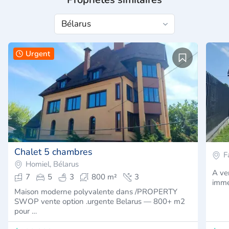
Urgent
Chalet 5 chambres
F
Homiel, Bélarus
A ve
7
5
3
800 m²
3
imme
Maison moderne polyvalente dans /PROPERTY
SWOP vente option .urgente Belarus — 800+ m2
pour …