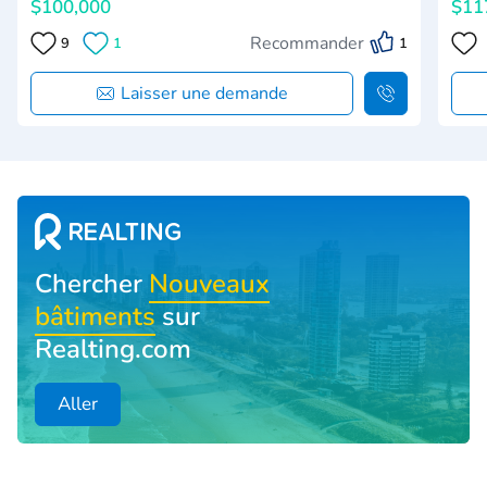
$100,000
$11
Recommander
9
1
1
Laisser une demande
Chercher
Nouveaux
bâtiments
sur
Realting.com
Aller