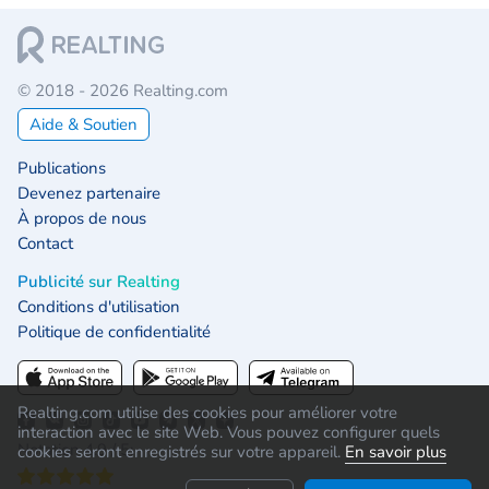
© 2018 - 2026 Realting.com
Aide & Soutien
Publications
Devenez partenaire
À propos de nous
Contact
Publicité sur Realting
Conditions d'utilisation
Politique de confidentialité
Realting.com utilise des cookies pour améliorer votre
interaction avec le site Web. Vous pouvez configurer quels
Notation 4.9 / 5:
cookies seront enregistrés sur votre appareil.
En savoir plus