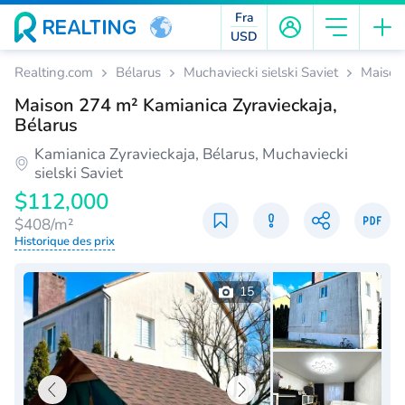
Fra
USD
Realting.com
Bélarus
Muchaviecki sielski Saviet
Maison
Maison 274 m² Kamianica Zyravieckaja,
Bélarus
Kamianica Zyravieckaja, Bélarus, Muchaviecki
sielski Saviet
$112,000
$408/m²
Historique des prix
15